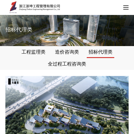
HOME
招标代理类
关于我们
工程监理类
造价咨询类
招标代理类
公司简介
新闻中心
全过程工程咨询类
资质证书
公司新闻
典型案例
企业荣誉
行业动态
工程监理类
服务项目
项目荣誉
造价咨询类
工程监理
加入我们
招标代理类
造价咨询
招贤纳士
联系我们
全过程工程咨询类