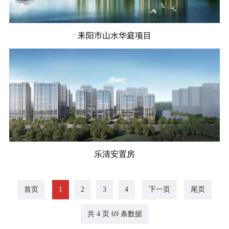
耒阳市山水华庭项目
乐清安置房
首页
1
2
3
4
下一页
尾页
共 4 页 69 条数据