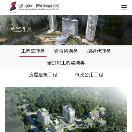
HOME
工程监理类
关于我们
工程监理类
造价咨询类
招标代理类
公司简介
新闻中心
全过程工程咨询类
资质证书
公司新闻
房屋建筑工程
市政公用工程
典型案例
企业荣誉
行业动态
工程监理类
服务项目
项目荣誉
造价咨询类
工程监理
加入我们
招标代理类
造价咨询
招贤纳士
联系我们
全过程工程咨询类