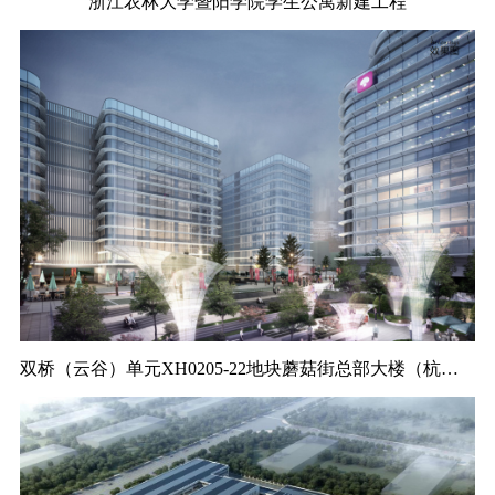
浙江农林大学暨阳学院学生公寓新建工程
双桥（云谷）单元XH0205-22地块蘑菇街总部大楼（杭政工出【2019】14号）项目监理